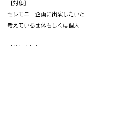
【対象】
セレモニー企画に出演したいと
考えている団体もしくは個人
【参加方法】
参加希望団体・個人の代表者
は、「セレモニー企画参加希望
説明会参加フォーム」に回答し
てください
https://docs.google.com/for
ms/d/e/1FAIpQLSdjDJJ_EsE-